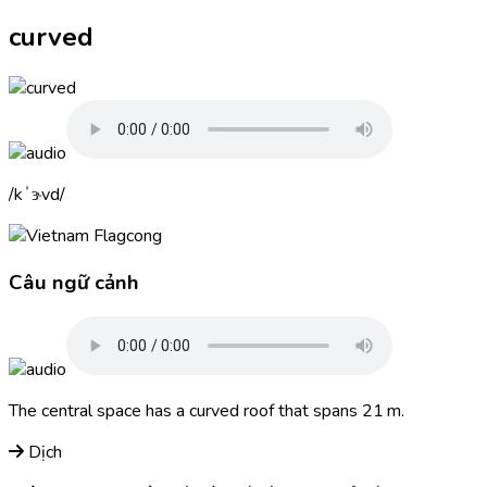
curved
kˈɝvd
cong
Câu ngữ cảnh
The central space has a
curved
roof that spans 21 m.
Dịch