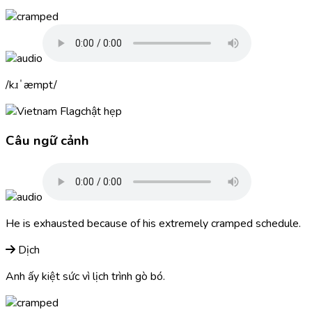
kɹˈæmpt
chật hẹp
Câu ngữ cảnh
He is exhausted because of his extremely
cramped
schedule.
Dịch
Anh ấy kiệt sức vì lịch trình gò bó.