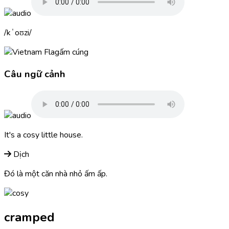
kˈoʊzi
ấm cúng
Câu ngữ cảnh
It's a
cosy
little house.
Dịch
Đó là một căn nhà nhỏ ấm ấp.
cramped