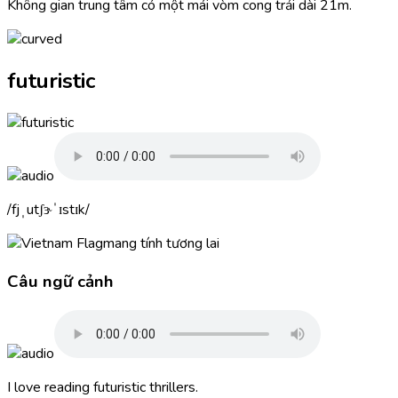
Không gian trung tâm có một mái vòm cong trải dài 21m.
futuristic
fjˌutʃɝˈɪstɪk
mang tính tương lai
Câu ngữ cảnh
I love reading
futuristic
thrillers.