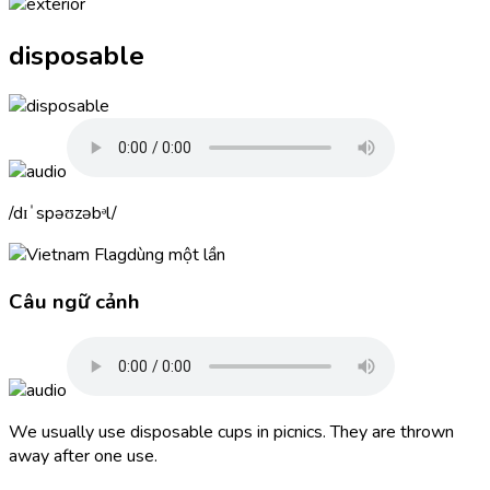
disposable
dɪˈspəʊzəbᵊl
dùng một lần
Câu ngữ cảnh
We usually use
disposable
cups in picnics. They are thrown
away after one use.