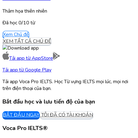
Thảm họa thiên nhiên
Đã học
0/
10
từ
Xem Chủ đề
XEM TẤT CẢ CHỦ ĐỀ
Tải app từ
AppStore
Tải app từ
Google Play
Tải app Voca Pro IELTS. Học Từ vựng IELTS mọi lúc, mọi nơi
trên điện thoại của bạn.
Bắt đầu học và lưu tiến độ của bạn
BẮT ĐẦU NGAY
TÔI ĐÃ CÓ TÀI KHOẢN
Voca Pro IELTS®