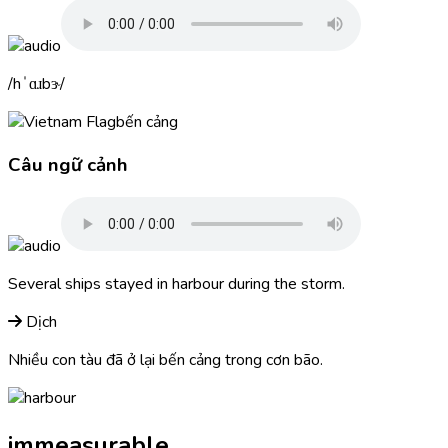
hˈɑɹbɝ
bến cảng
Câu ngữ cảnh
Several ships stayed in
harbour
during the storm.
Dịch
Nhiều con tàu đã ở lại bến cảng trong cơn bão.
immeasurable