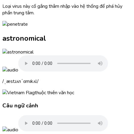
Loại virus này cố gắng thâm nhập vào hệ thống để phá hủy
phần trung tâm.
astronomical
ˌæstɹʌnˈɑmɪkʌl
thuộc thiên văn học
Câu ngữ cảnh