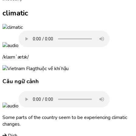
climatic
klaɪmˈætɪk
thuộc về khí hậu
Câu ngữ cảnh
Some parts of the country seem to be experiencing
climatic
changes.
Dịch