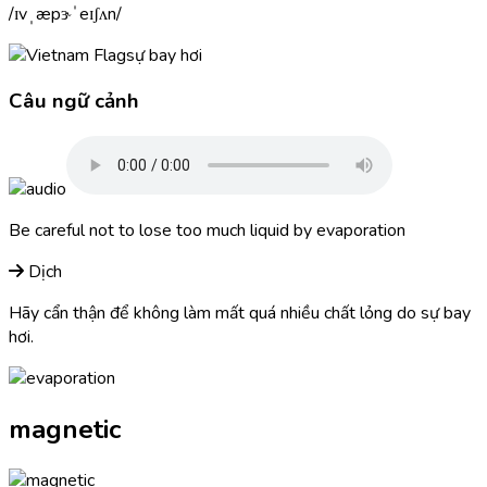
ɪvˌæpɝˈeɪʃʌn
sự bay hơi
Câu ngữ cảnh
Be careful not to lose too much liquid by
evaporation
Dịch
Hãy cẩn thận để không làm mất quá nhiều chất lỏng do sự bay
hơi.
magnetic