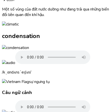
Một số vùng của đất nước dường như đang trải qua những biến
đổi liên quan đến khí hậu.
condensation
kˌɑndʌnsˈeɪʃʌn
sự ngưng tụ
Câu ngữ cảnh