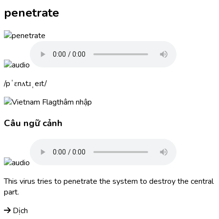
penetrate
pˈɛnʌtɹˌeɪt
thâm nhập
Câu ngữ cảnh
This virus tries to
penetrate
the system to destroy the central
part.
Dịch