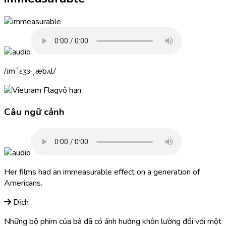
ɪmˈɛʒɝˌæbʌl
vô hạn
Câu ngữ cảnh
Her films had an
immeasurable
effect on a generation of
Americans.
Dịch
Những bộ phim của bà đã có ảnh hưởng khôn lường đối với một