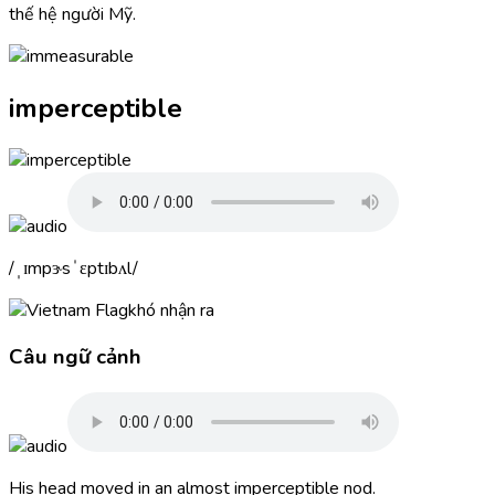
thế hệ người Mỹ.
imperceptible
ˌɪmpɝsˈɛptɪbʌl
khó nhận ra
Câu ngữ cảnh
His head moved in an almost
imperceptible
nod.