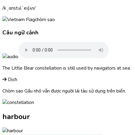
kˌɑnstʌlˈeɪʃʌn
chòm sao
Câu ngữ cảnh
The Little Bear
constellation
is still used by navigators at sea.
Dịch
Chòm sao Gấu nhỏ vẫn được người lái tàu sử dụng trên biển.
harbour