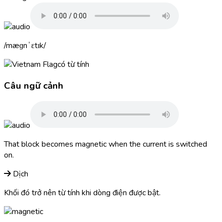
mæɡnˈɛtɪk
có từ tính
Câu ngữ cảnh
That block becomes
magnetic
when the current is switched
on.
Dịch
Khối đó trở nên từ tính khi dòng điện được bật.