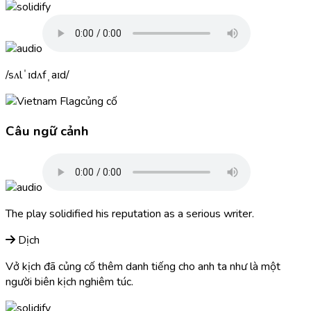
sʌlˈɪdʌfˌaɪd
củng cố
Câu ngữ cảnh
The play solidified his reputation as a serious writer.
Dịch
Vở kịch đã củng cố thêm danh tiếng cho anh ta như là một
người biên kịch nghiêm túc.