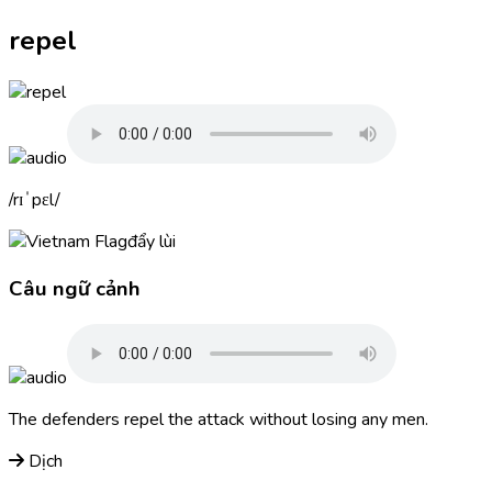
repel
rɪˈpɛl
đẩy lùi
Câu ngữ cảnh
The defenders
repel
the attack without losing any men.
Dịch