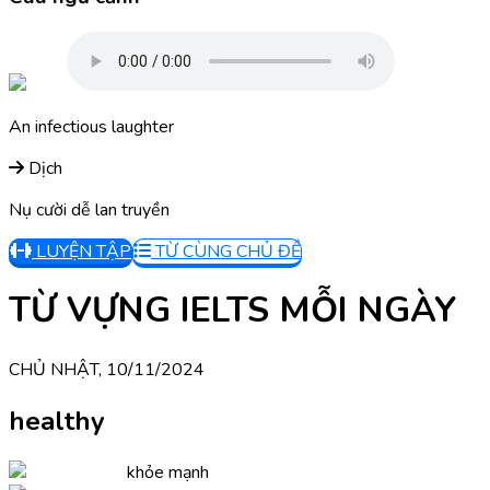
An infectious laughter
Dịch
Nụ cười dễ lan truyền
LUYỆN TẬP
TỪ CÙNG CHỦ ĐỀ
TỪ VỰNG IELTS MỖI NGÀY
CHỦ NHẬT, 10/11/2024
healthy
khỏe mạnh