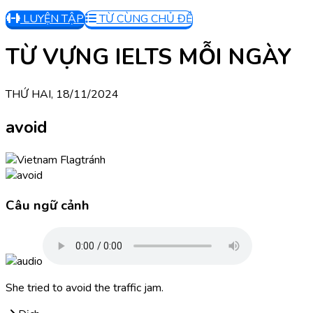
LUYỆN TẬP
TỪ CÙNG CHỦ ĐỀ
TỪ VỰNG IELTS MỖI NGÀY
THỨ HAI, 18/11/2024
avoid
tránh
Câu ngữ cảnh
She tried to avoid the traffic jam.