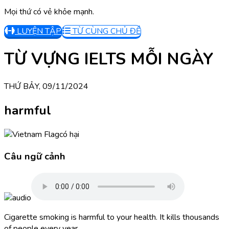
Mọi thứ có vẻ khỏe mạnh.
LUYỆN TẬP
TỪ CÙNG CHỦ ĐỀ
TỪ VỰNG IELTS MỖI NGÀY
THỨ BẢY, 09/11/2024
harmful
có hại
Câu ngữ cảnh
Cigarette smoking is harmful to your health. It kills thousands
of people every year.