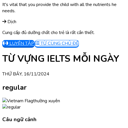
It's vital that you provide the child with all the nutrients he
needs.
Dịch
Cung cấp đủ dưỡng chất cho trẻ là rất cần thiết.
LUYỆN TẬP
TỪ CÙNG CHỦ ĐỀ
TỪ VỰNG IELTS MỖI NGÀY
THỨ BẢY, 16/11/2024
regular
thường xuyên
Câu ngữ cảnh