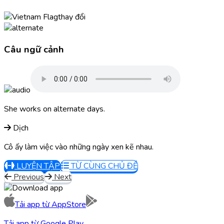
thay đổi
Câu ngữ cảnh
She works on alternate days.
Dịch
Cô ấy làm việc vào những ngày xen kẽ nhau.
LUYỆN TẬP
TỪ CÙNG CHỦ ĐỀ
Previous
Next
Tải app từ
AppStore
Tải app từ
Google Play