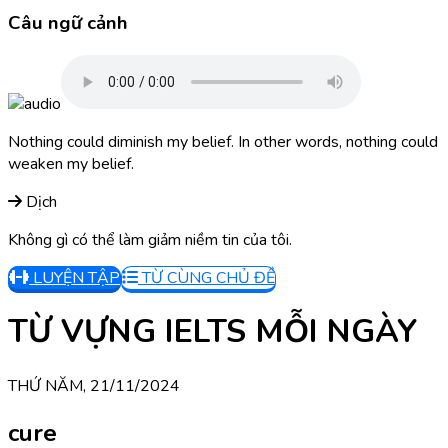
Câu ngữ cảnh
Nothing could diminish my belief. In other words, nothing could
weaken my belief.
Dịch
Không gì có thể làm giảm niềm tin của tôi.
LUYỆN TẬP
TỪ CÙNG CHỦ ĐỀ
TỪ VỰNG IELTS MỖI NGÀY
THỨ NĂM, 21/11/2024
cure