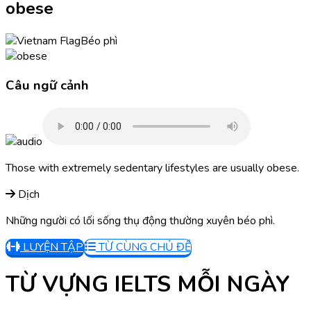
obese
Béo phì
Câu ngữ cảnh
Those with extremely sedentary lifestyles are usually obese.
Dịch
Những người có lối sống thụ động thường xuyên béo phì.
LUYỆN TẬP
TỪ CÙNG CHỦ ĐỀ
TỪ VỰNG IELTS MỖI NGÀY