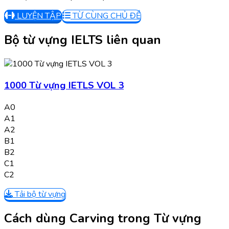
LUYỆN TẬP
TỪ CÙNG CHỦ ĐỀ
Bộ từ vựng IELTS liên quan
1000 Từ vựng IETLS VOL 3
A0
A1
A2
B1
B2
C1
C2
Tải bộ từ vựng
Cách dùng Carving trong Từ vựng