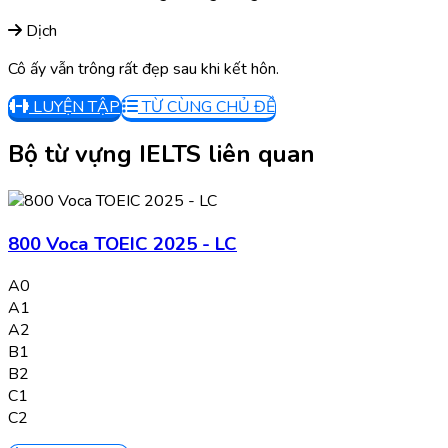
Dịch
Cô ấy vẫn trông rất đẹp sau khi kết hôn.
LUYỆN TẬP
TỪ CÙNG CHỦ ĐỀ
Bộ từ vựng IELTS liên quan
800 Voca TOEIC 2025 - LC
A0
A1
A2
B1
B2
C1
C2