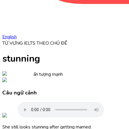
English
TỪ VỰNG IELTS THEO CHỦ ĐỀ
stunning
ấn tượng mạnh
Câu ngữ cảnh
She still looks
stunning
after getting married.