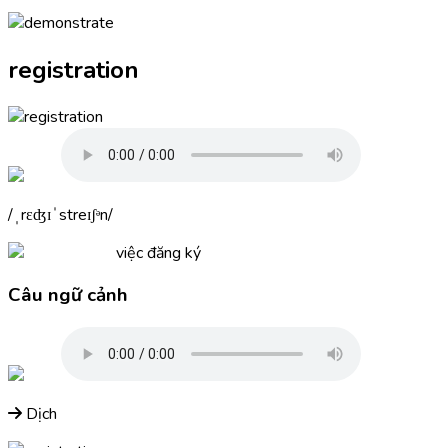
registration
ˌrɛʤɪˈstreɪʃᵊn
việc đăng ký
Câu ngữ cảnh
Dịch