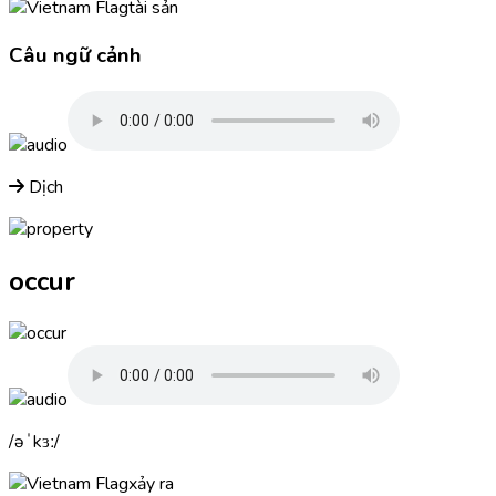
tài sản
Câu ngữ cảnh
Dịch
occur
əˈkɜː
xảy ra