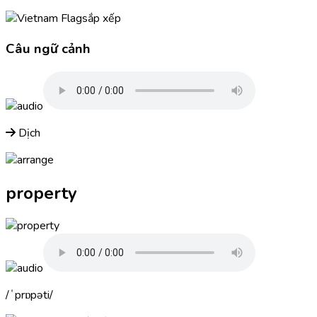
sắp xếp
Câu ngữ cảnh
Dịch
property
ˈprɒpəti