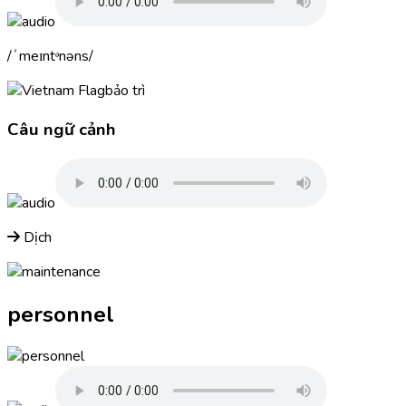
ˈmeɪntᵊnəns
bảo trì
Câu ngữ cảnh
Dịch
personnel