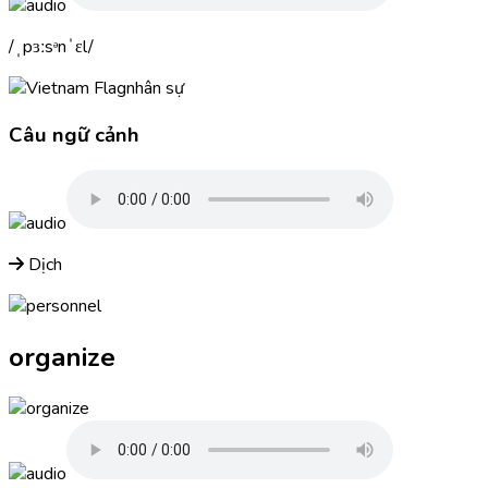
ˌpɜːsᵊnˈɛl
nhân sự
Câu ngữ cảnh
Dịch
organize