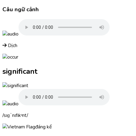
Câu ngữ cảnh
Dịch
significant
sɪɡˈnɪfɪkᵊnt
đáng kể