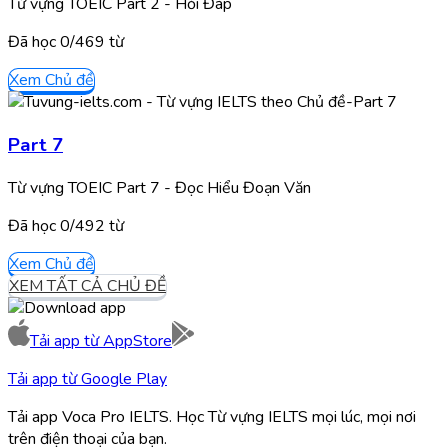
Từ vựng TOEIC Part 2 - Hỏi Đáp
Đã học
0/
469
từ
Xem Chủ đề
Part 7
Từ vựng TOEIC Part 7 - Đọc Hiểu Đoạn Văn
Đã học
0/
492
từ
Xem Chủ đề
XEM TẤT CẢ CHỦ ĐỀ
Tải app từ
AppStore
Tải app từ
Google Play
Tải app Voca Pro IELTS. Học Từ vựng IELTS mọi lúc, mọi nơi
trên điện thoại của bạn.