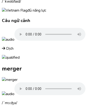
ˈkwɒlɪfaɪd
đủ năng lực
Câu ngữ cảnh
Dịch
merger
ˈmɜːʤə