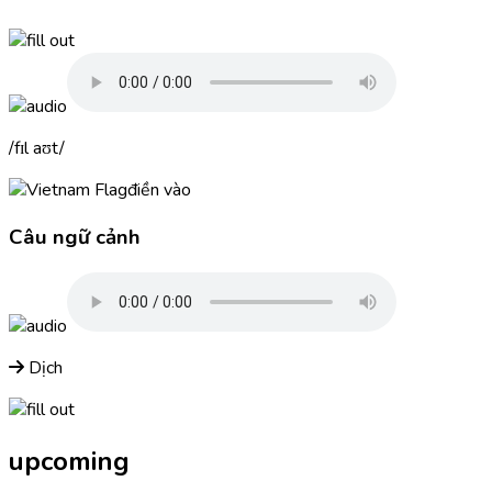
fɪl aʊt
điền vào
Câu ngữ cảnh
Dịch
upcoming