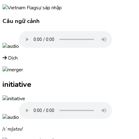
sự sáp nhập
Câu ngữ cảnh
Dịch
initiative
ɪˈnɪʃətɪv