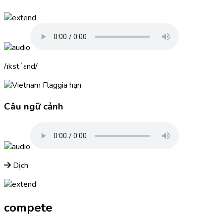
ɪkstˈɛnd
gia hạn
Câu ngữ cảnh
Dịch
compete