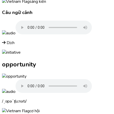
sáng kiến
Câu ngữ cảnh
Dịch
opportunity
ˌɒpəˈʧuːnəti
cơ hội