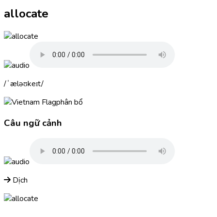
allocate
ˈæləʊkeɪt
phân bổ
Câu ngữ cảnh
Dịch