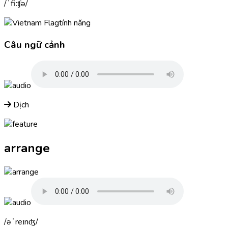
ˈfiːʧə
tính năng
Câu ngữ cảnh
Dịch
arrange
əˈreɪnʤ