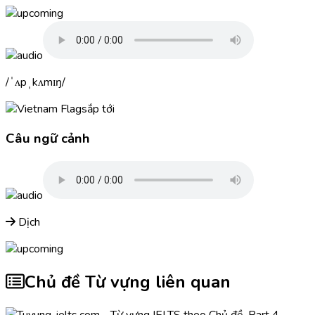
ˈʌpˌkʌmɪŋ
sắp tới
Câu ngữ cảnh
Dịch
Chủ đề Từ vựng liên quan