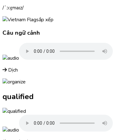
ˈɔːɡᵊnaɪz
sắp xếp
Câu ngữ cảnh
Dịch
qualified