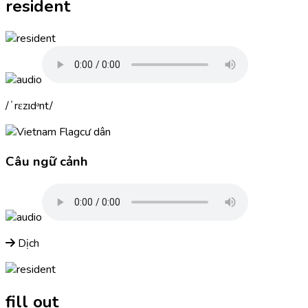
resident
ˈrɛzɪdᵊnt
cư dân
Câu ngữ cảnh
Dịch
fill out