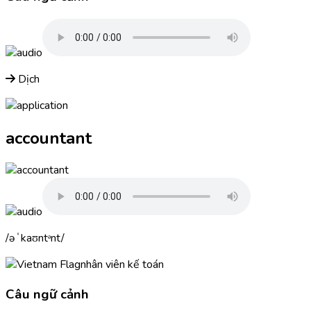
Dịch
accountant
əˈkaʊntᵊnt
nhân viên kế toán
Câu ngữ cảnh