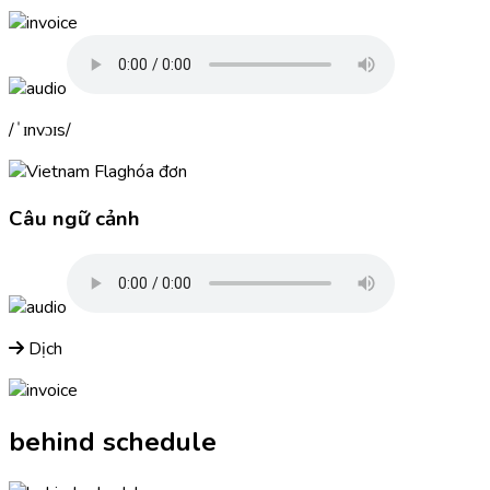
ˈɪnvɔɪs
hóa đơn
Câu ngữ cảnh
Dịch
behind schedule