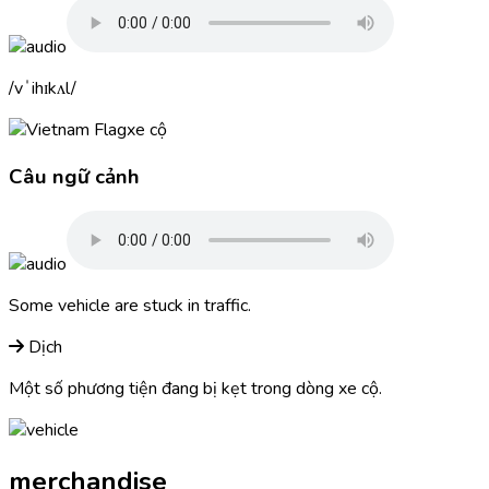
vˈihɪkʌl
xe cộ
Câu ngữ cảnh
Some
vehicle
are stuck in traffic.
Dịch
Một số phương tiện đang bị kẹt trong dòng xe cộ.
merchandise