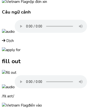
nộp đơn xin
Câu ngữ cảnh
Dịch
fill out
fɪl aʊt
điền vào