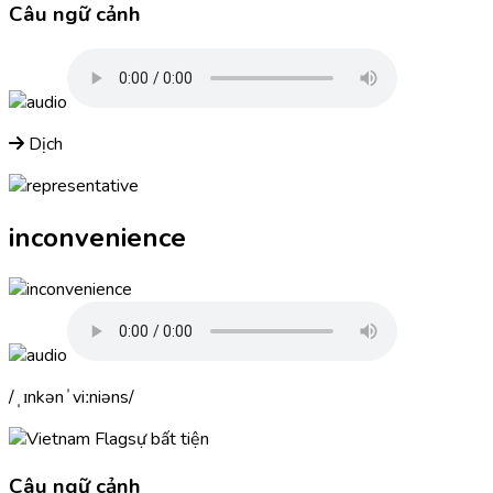
Câu ngữ cảnh
Dịch
inconvenience
ˌɪnkənˈviːniəns
sự bất tiện
Câu ngữ cảnh