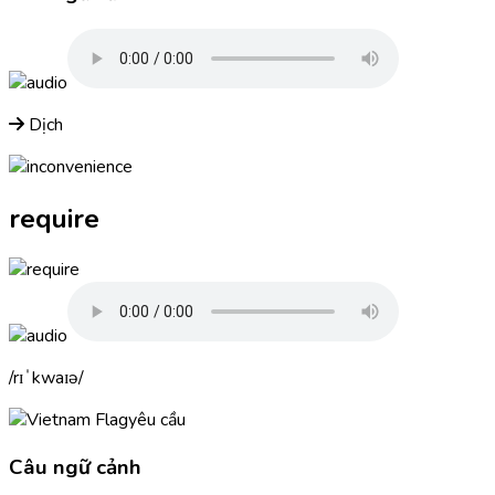
Dịch
require
rɪˈkwaɪə
yêu cầu
Câu ngữ cảnh