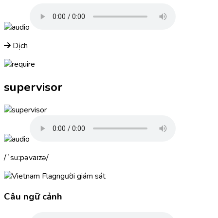
Dịch
supervisor
ˈsuːpəvaɪzə
người giám sát
Câu ngữ cảnh