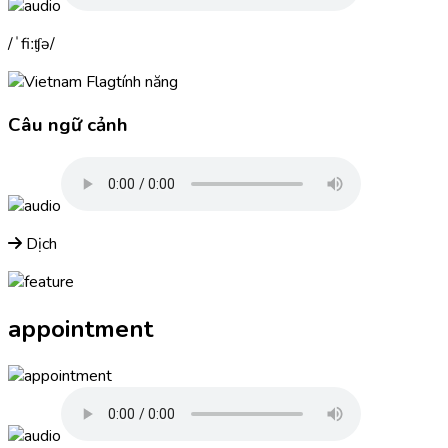
ˈfiːʧə
tính năng
Câu ngữ cảnh
Dịch
appointment