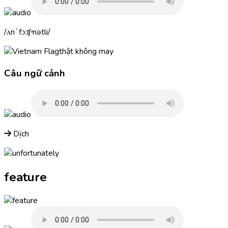
ʌnˈfɔːʧᵊnətli
thật không may
Câu ngữ cảnh
Dịch
feature