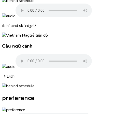
bɪhˈaɪnd skˈɛdʒʊl
trễ tiến độ
Câu ngữ cảnh
Dịch
preference