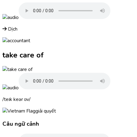
Dịch
take care of
teɪk keər ɒv
giải quyết
Câu ngữ cảnh