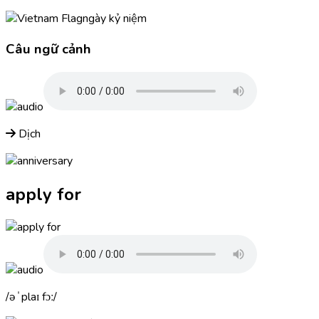
ngày kỷ niệm
Câu ngữ cảnh
Dịch
apply for
əˈplaɪ fɔː