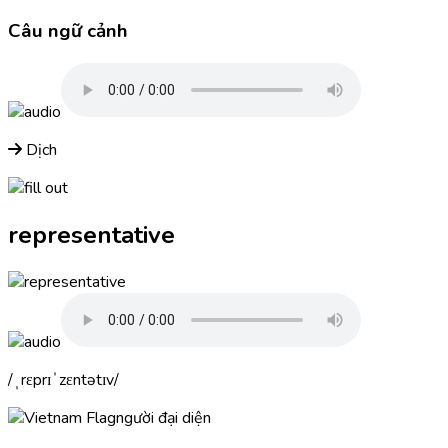
Câu ngữ cảnh
Dịch
representative
ˌrɛprɪˈzɛntətɪv
người đại diện