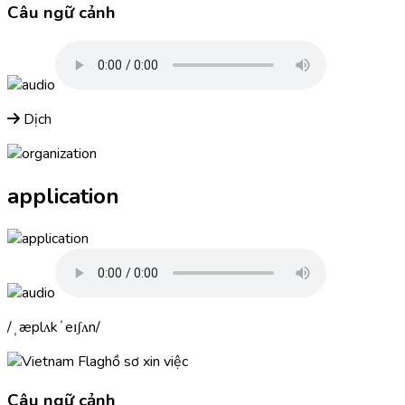
Câu ngữ cảnh
Dịch
application
ˌæplʌkˈeɪʃʌn
hồ sơ xin việc
Câu ngữ cảnh