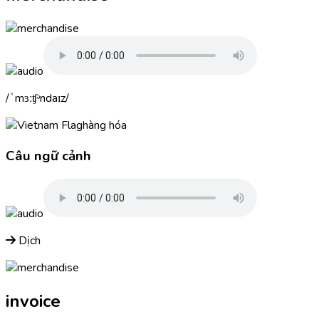
ˈmɜːʧᵊndaɪz
hàng hóa
Câu ngữ cảnh
Dịch
invoice