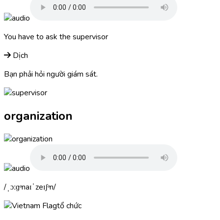
You have to ask the
supervisor
Dịch
Bạn phải hỏi người giám sát.
organization
ˌɔːɡᵊnaɪˈzeɪʃᵊn
tổ chức