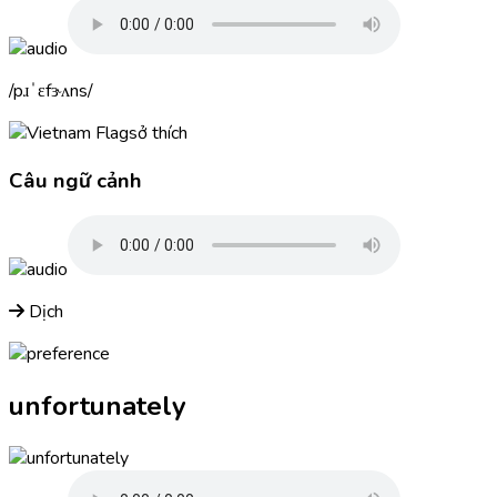
pɹˈɛfɝʌns
sở thích
Câu ngữ cảnh
Dịch
unfortunately