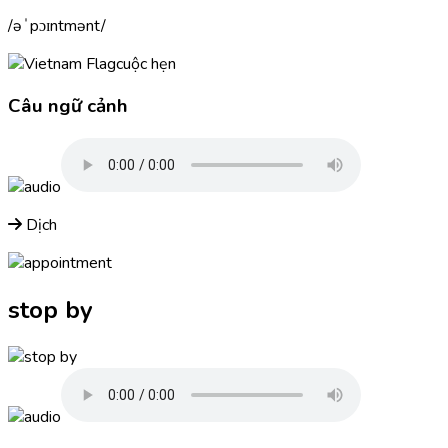
əˈpɔɪntmənt
cuộc hẹn
Câu ngữ cảnh
Dịch
stop by