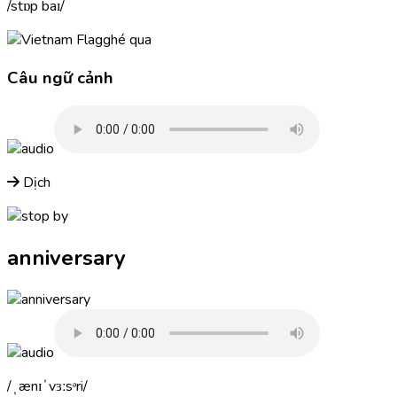
stɒp baɪ
ghé qua
Câu ngữ cảnh
Dịch
anniversary
ˌænɪˈvɜːsᵊri