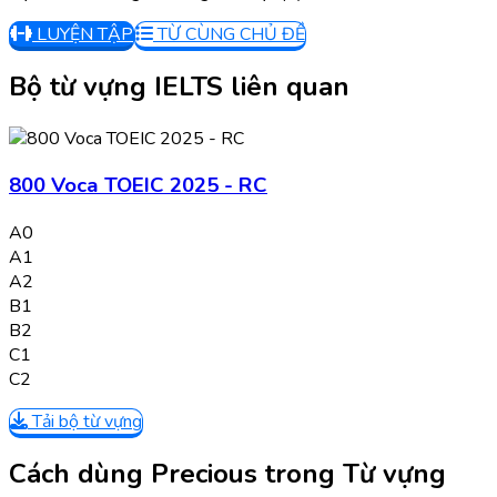
LUYỆN TẬP
TỪ CÙNG CHỦ ĐỀ
Bộ từ vựng IELTS liên quan
800 Voca TOEIC 2025 - RC
A0
A1
A2
B1
B2
C1
C2
Tải bộ từ vựng
Cách dùng Precious trong Từ vựng