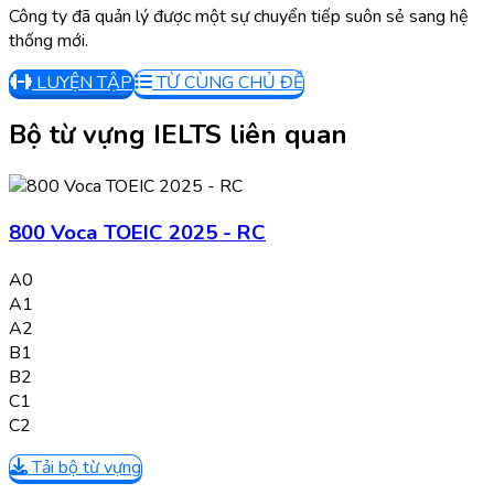
Công ty đã quản lý được một sự chuyển tiếp suôn sẻ sang hệ
thống mới.
LUYỆN TẬP
TỪ CÙNG CHỦ ĐỀ
Bộ từ vựng IELTS liên quan
800 Voca TOEIC 2025 - RC
A0
A1
A2
B1
B2
C1
C2
Tải bộ từ vựng