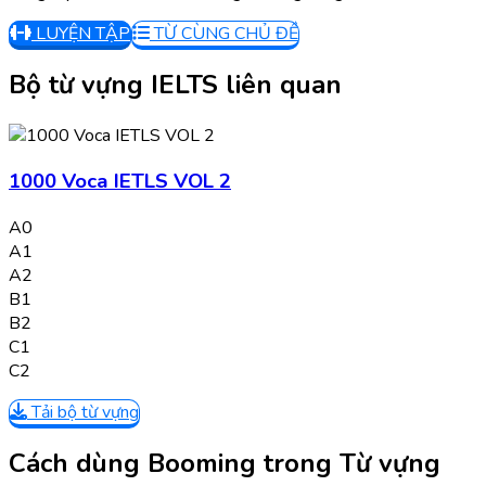
LUYỆN TẬP
TỪ CÙNG CHỦ ĐỀ
Bộ từ vựng IELTS liên quan
1000 Voca IETLS VOL 2
A0
A1
A2
B1
B2
C1
C2
Tải bộ từ vựng
Cách dùng Booming trong Từ vựng