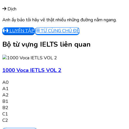
Dịch
Anh ấy bảo tôi hãy vẽ thật nhiều những đường nằm ngang.
LUYỆN TẬP
TỪ CÙNG CHỦ ĐỀ
Bộ từ vựng IELTS liên quan
1000 Voca IETLS VOL 2
A0
A1
A2
B1
B2
C1
C2