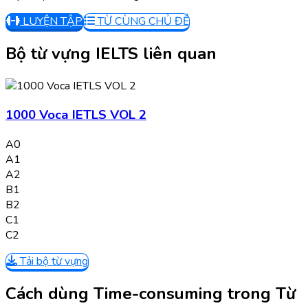
LUYỆN TẬP
TỪ CÙNG CHỦ ĐỀ
Bộ từ vựng IELTS liên quan
1000 Voca IETLS VOL 2
A0
A1
A2
B1
B2
C1
C2
Tải bộ từ vựng
Cách dùng Time-consuming trong Từ