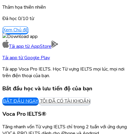
Thảm họa thiên nhiên
Đã học
0/
10
từ
Xem Chủ đề
Tải app từ
AppStore
Tải app từ
Google Play
Tải app Voca Pro IELTS. Học Từ vựng IELTS mọi lúc, mọi nơi
trên điện thoại của bạn.
Bắt đầu học và lưu tiến độ của bạn
BẮT ĐẦU NGAY
TÔI ĐÃ CÓ TÀI KHOẢN
Voca Pro IELTS®
Tăng nhanh vốn Từ vựng IELTS chỉ trong 2 tuần với ứng dụng
VOCA PRO IELTS dành cho iPhone và Android.