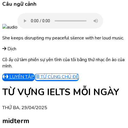
Câu ngữ cảnh
She keeps disrupting my peaceful silence with her loud music.
Dịch
Cô ấy cứ làm phiền sự yên tĩnh của tôi bằng thứ nhạc ồn ào của
mình.
LUYỆN TẬP
TỪ CÙNG CHỦ ĐỀ
TỪ VỰNG IELTS MỖI NGÀY
THỨ BA, 29/04/2025
midterm