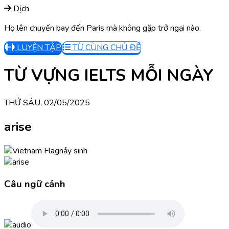
Dịch
Họ lên chuyến bay đến Paris mà không gặp trở ngại nào.
LUYỆN TẬP
TỪ CÙNG CHỦ ĐỀ
TỪ VỰNG IELTS MỖI NGÀY
THỨ SÁU, 02/05/2025
arise
nảy sinh
Câu ngữ cảnh