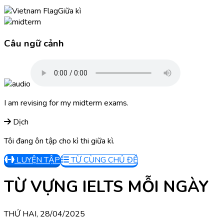
Giữa kì
Câu ngữ cảnh
I am revising for my midterm exams.
Dịch
Tôi đang ôn tập cho kì thi giữa kì.
LUYỆN TẬP
TỪ CÙNG CHỦ ĐỀ
TỪ VỰNG IELTS MỖI NGÀY
THỨ HAI, 28/04/2025