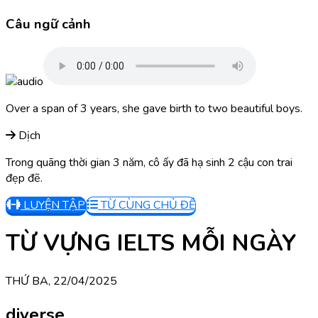
Câu ngữ cảnh
Over a span of 3 years, she gave birth to two beautiful boys.
Dịch
Trong quãng thời gian 3 năm, cô ấy đã hạ sinh 2 cậu con trai
đẹp đẽ.
LUYỆN TẬP
TỪ CÙNG CHỦ ĐỀ
TỪ VỰNG IELTS MỖI NGÀY
THỨ BA, 22/04/2025
diverse