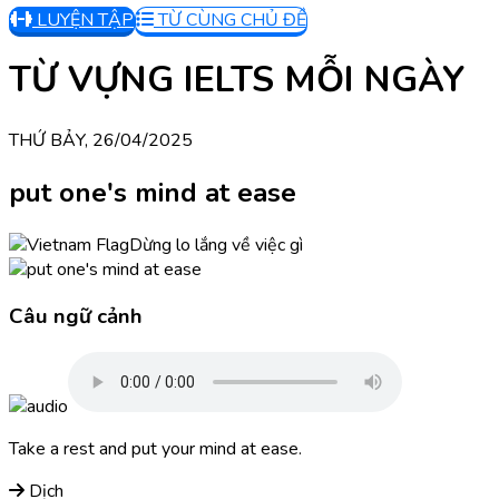
LUYỆN TẬP
TỪ CÙNG CHỦ ĐỀ
TỪ VỰNG IELTS MỖI NGÀY
THỨ BẢY, 26/04/2025
put one's mind at ease
Dừng lo lắng về việc gì
Câu ngữ cảnh
Take a rest and put your mind at ease.
Dịch