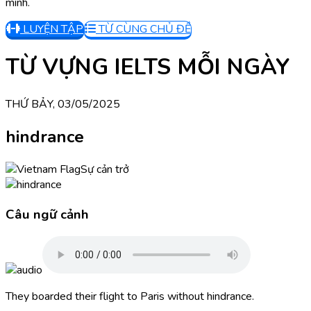
mình.
LUYỆN TẬP
TỪ CÙNG CHỦ ĐỀ
TỪ VỰNG IELTS MỖI NGÀY
THỨ BẢY, 03/05/2025
hindrance
Sự cản trở
Câu ngữ cảnh
They boarded their flight to Paris without hindrance.