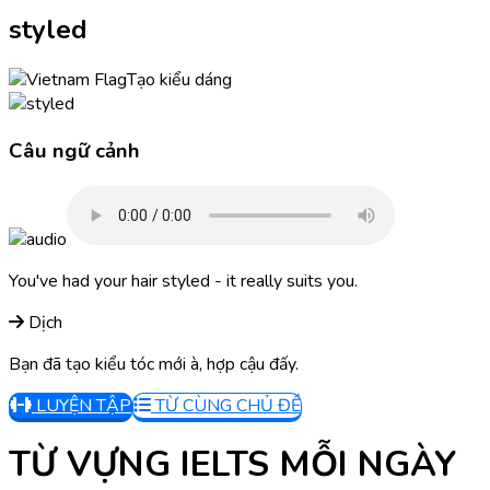
styled
Tạo kiểu dáng
Câu ngữ cảnh
You've had your hair styled - it really suits you.
Dịch
Bạn đã tạo kiểu tóc mới à, hợp cậu đấy.
LUYỆN TẬP
TỪ CÙNG CHỦ ĐỀ
TỪ VỰNG IELTS MỖI NGÀY