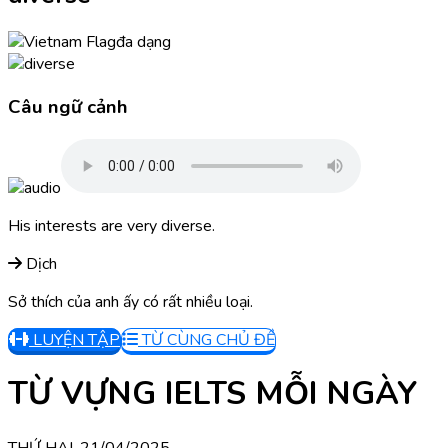
đa dạng
Câu ngữ cảnh
His interests are very diverse.
Dịch
Sở thích của anh ấy có rất nhiều loại.
LUYỆN TẬP
TỪ CÙNG CHỦ ĐỀ
TỪ VỰNG IELTS MỖI NGÀY
THỨ HAI, 21/04/2025