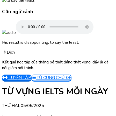
Câu ngữ cảnh
His result is disappointing, to say the least.
Dịch
Kết quả học tập của thằng bé thật đáng thất vọng, đấy là đã
nói giảm nói tránh.
LUYỆN TẬP
TỪ CÙNG CHỦ ĐỀ
TỪ VỰNG IELTS MỖI NGÀY
THỨ HAI, 05/05/2025