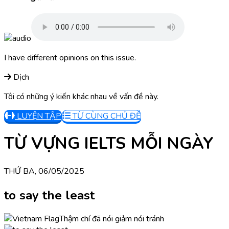
I have different opinions on this issue.
Dịch
Tôi có những ý kiến khác nhau về vấn đề này.
LUYỆN TẬP
TỪ CÙNG CHỦ ĐỀ
TỪ VỰNG IELTS MỖI NGÀY
THỨ BA, 06/05/2025
to say the least
Thậm chí đã nói giảm nói tránh