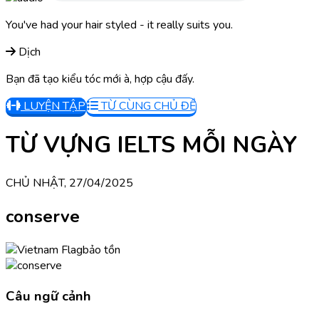
You've had your hair styled - it really suits you.
Dịch
Bạn đã tạo kiểu tóc mới à, hợp cậu đấy.
LUYỆN TẬP
TỪ CÙNG CHỦ ĐỀ
TỪ VỰNG IELTS MỖI NGÀY
CHỦ NHẬT, 27/04/2025
conserve
bảo tồn
Câu ngữ cảnh