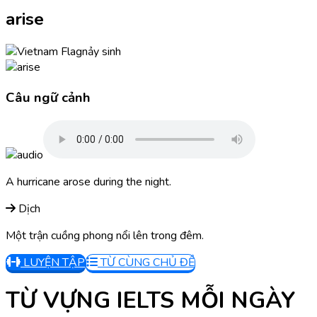
arise
nảy sinh
Câu ngữ cảnh
A hurricane arose during the night.
Dịch
Một trận cuồng phong nổi lên trong đêm.
LUYỆN TẬP
TỪ CÙNG CHỦ ĐỀ
TỪ VỰNG IELTS MỖI NGÀY