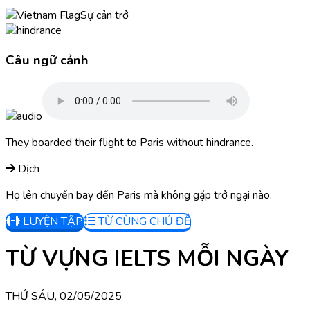
Sự cản trở
Câu ngữ cảnh
They boarded their flight to Paris without hindrance.
Dịch
Họ lên chuyến bay đến Paris mà không gặp trở ngại nào.
LUYỆN TẬP
TỪ CÙNG CHỦ ĐỀ
TỪ VỰNG IELTS MỖI NGÀY
THỨ SÁU, 02/05/2025