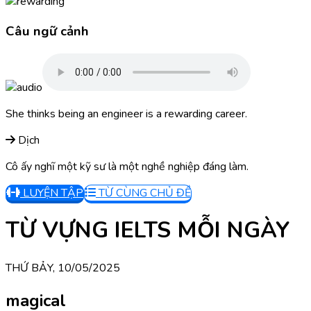
Câu ngữ cảnh
She thinks being an engineer is a rewarding career.
Dịch
Cô ấy nghĩ một kỹ sư là một nghề nghiệp đáng làm.
LUYỆN TẬP
TỪ CÙNG CHỦ ĐỀ
TỪ VỰNG IELTS MỖI NGÀY
THỨ BẢY, 10/05/2025
magical