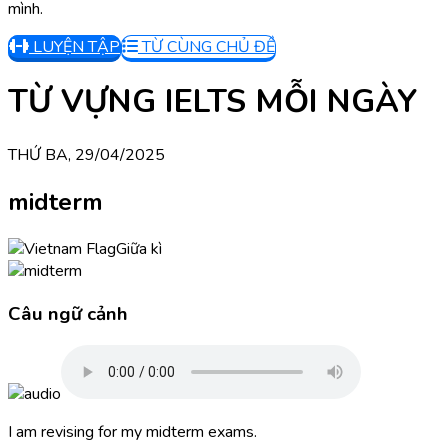
mình.
LUYỆN TẬP
TỪ CÙNG CHỦ ĐỀ
TỪ VỰNG IELTS MỖI NGÀY
THỨ BA, 29/04/2025
midterm
Giữa kì
Câu ngữ cảnh
I am revising for my midterm exams.