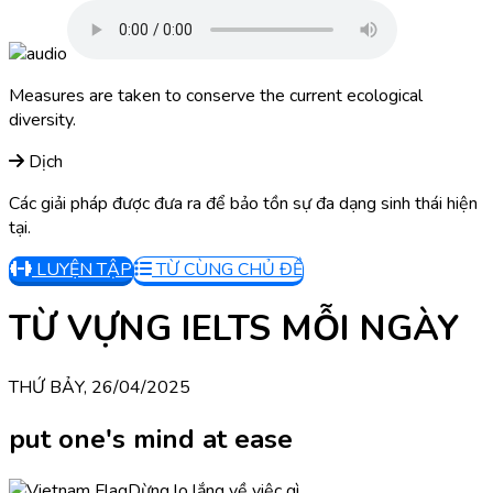
Measures are taken to conserve the current ecological
diversity.
Dịch
Các giải pháp được đưa ra để bảo tồn sự đa dạng sinh thái hiện
tại.
LUYỆN TẬP
TỪ CÙNG CHỦ ĐỀ
TỪ VỰNG IELTS MỖI NGÀY
THỨ BẢY, 26/04/2025
put one's mind at ease
Dừng lo lắng về việc gì