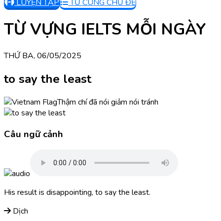
LUYỆN TẬP
TỪ CÙNG CHỦ ĐỀ
TỪ VỰNG IELTS MỖI NGÀY
THỨ BA, 06/05/2025
to say the least
Thậm chí đã nói giảm nói tránh
Câu ngữ cảnh
His result is disappointing, to say the least.
Dịch