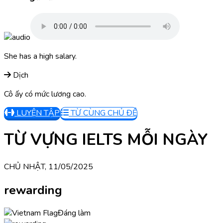
She has a high salary.
Dịch
Cô ấy có mức lương cao.
LUYỆN TẬP
TỪ CÙNG CHỦ ĐỀ
TỪ VỰNG IELTS MỖI NGÀY
CHỦ NHẬT, 11/05/2025
rewarding
Đáng làm