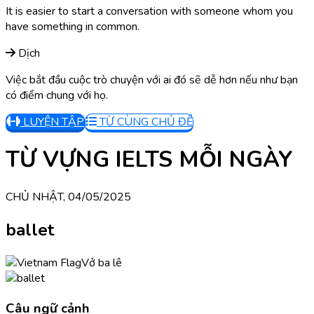
It is easier to start a conversation with someone whom you
have something in common.
Dịch
Việc bắt đầu cuộc trò chuyện với ai đó sẽ dễ hơn nếu như bạn
có điểm chung với họ.
LUYỆN TẬP
TỪ CÙNG CHỦ ĐỀ
TỪ VỰNG IELTS MỖI NGÀY
CHỦ NHẬT, 04/05/2025
ballet
Vở ba lê
Câu ngữ cảnh