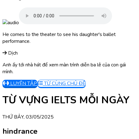
He comes to the theater to see his daughter's ballet
performance.
Dịch
Anh ấy tới nhà hát để xem màn trình diễn ba lê của con gái
mình.
LUYỆN TẬP
TỪ CÙNG CHỦ ĐỀ
TỪ VỰNG IELTS MỖI NGÀY
THỨ BẢY, 03/05/2025
hindrance