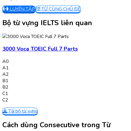
LUYỆN TẬP
TỪ CÙNG CHỦ ĐỀ
Bộ từ vựng IELTS liên quan
3000 Voca TOEIC Full 7 Parts
A0
A1
A2
B1
B2
C1
C2
Tải bộ từ vựng
Cách dùng Consecutive trong Từ