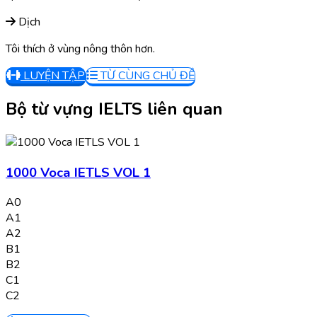
Dịch
Tôi thích ở vùng nông thôn hơn.
LUYỆN TẬP
TỪ CÙNG CHỦ ĐỀ
Bộ từ vựng IELTS liên quan
1000 Voca IETLS VOL 1
A0
A1
A2
B1
B2
C1
C2