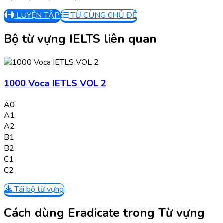
LUYỆN TẬP
TỪ CÙNG CHỦ ĐỀ
Bộ từ vựng IELTS liên quan
1000 Voca IETLS VOL 2
A0
A1
A2
B1
B2
C1
C2
Tải bộ từ vựng
Cách dùng Eradicate trong Từ vựng