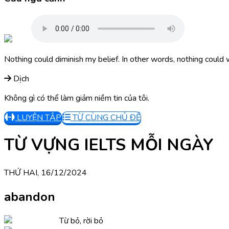
Nothing could diminish my belief. In other words, nothing could
Dịch
Không gì có thể làm giảm niềm tin của tôi.
LUYỆN TẬP
TỪ CÙNG CHỦ ĐỀ
TỪ VỰNG IELTS MỖI NGÀY
THỨ HAI, 16/12/2024
abandon
Từ bỏ, rời bỏ