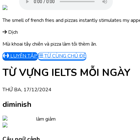
The smell of french fries and pizzas instantly stimulates my appe
Dịch
Mùi khoai tây chiên và pizza làm tôi thèm ăn.
LUYỆN TẬP
TỪ CÙNG CHỦ ĐỀ
TỪ VỰNG IELTS MỖI NGÀY
THỨ BA, 17/12/2024
diminish
làm giảm
Câu ngữ cảnh