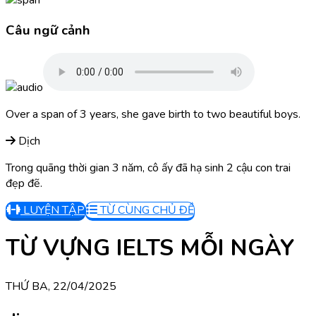
Câu ngữ cảnh
Over a span of 3 years, she gave birth to two beautiful boys.
Dịch
Trong quãng thời gian 3 năm, cô ấy đã hạ sinh 2 cậu con trai
đẹp đẽ.
LUYỆN TẬP
TỪ CÙNG CHỦ ĐỀ
TỪ VỰNG IELTS MỖI NGÀY
THỨ BA, 22/04/2025