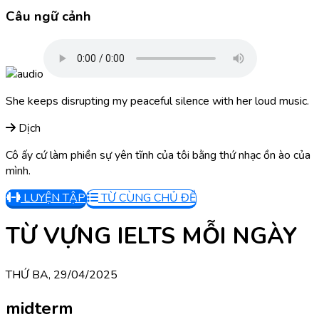
Câu ngữ cảnh
She keeps disrupting my peaceful silence with her loud music.
Dịch
Cô ấy cứ làm phiền sự yên tĩnh của tôi bằng thứ nhạc ồn ào của
mình.
LUYỆN TẬP
TỪ CÙNG CHỦ ĐỀ
TỪ VỰNG IELTS MỖI NGÀY
THỨ BA, 29/04/2025
midterm