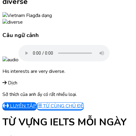
diverse
đa dạng
Câu ngữ cảnh
His interests are very diverse.
Dịch
Sở thích của anh ấy có rất nhiều loại.
LUYỆN TẬP
TỪ CÙNG CHỦ ĐỀ
TỪ VỰNG IELTS MỖI NGÀY