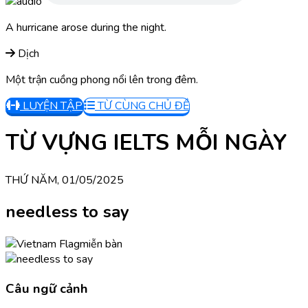
A hurricane arose during the night.
Dịch
Một trận cuồng phong nổi lên trong đêm.
LUYỆN TẬP
TỪ CÙNG CHỦ ĐỀ
TỪ VỰNG IELTS MỖI NGÀY
THỨ NĂM, 01/05/2025
needless to say
miễn bàn
Câu ngữ cảnh