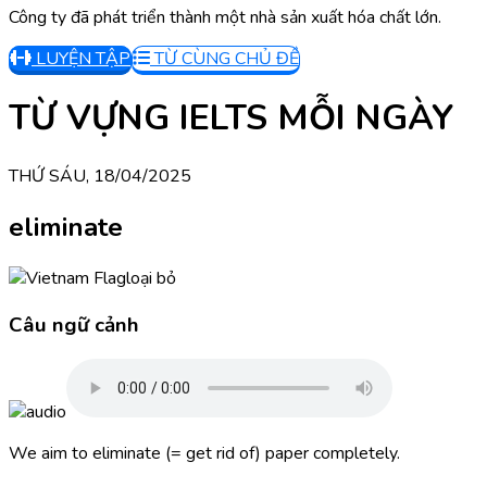
Công ty đã phát triển thành một nhà sản xuất hóa chất lớn.
LUYỆN TẬP
TỪ CÙNG CHỦ ĐỀ
TỪ VỰNG IELTS MỖI NGÀY
THỨ SÁU, 18/04/2025
eliminate
loại bỏ
Câu ngữ cảnh
We aim to eliminate (= get rid of) paper completely.