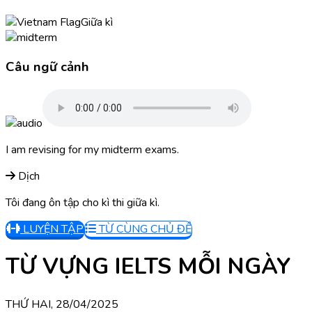
Giữa kì
Câu ngữ cảnh
I am revising for my midterm exams.
Dịch
Tôi đang ôn tập cho kì thi giữa kì.
LUYỆN TẬP
TỪ CÙNG CHỦ ĐỀ
TỪ VỰNG IELTS MỖI NGÀY
THỨ HAI, 28/04/2025