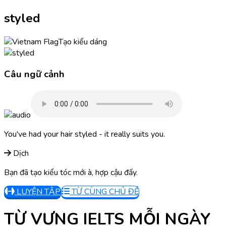
styled
Tạo kiểu dáng
Câu ngữ cảnh
You've had your hair styled - it really suits you.
Dịch
Bạn đã tạo kiểu tóc mới à, hợp cậu đấy.
LUYỆN TẬP
TỪ CÙNG CHỦ ĐỀ
TỪ VỰNG IELTS MỖI NGÀY