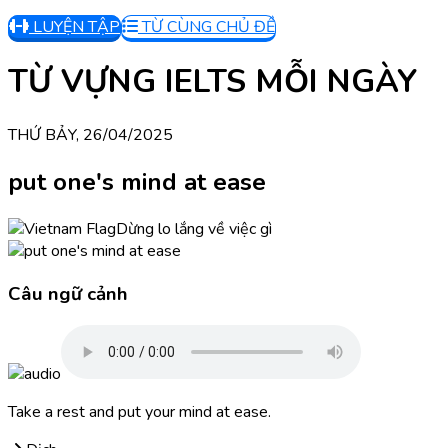
LUYỆN TẬP
TỪ CÙNG CHỦ ĐỀ
TỪ VỰNG IELTS MỖI NGÀY
THỨ BẢY, 26/04/2025
put one's mind at ease
Dừng lo lắng về việc gì
Câu ngữ cảnh
Take a rest and put your mind at ease.