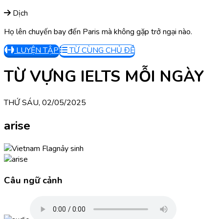
Dịch
Họ lên chuyến bay đến Paris mà không gặp trở ngại nào.
LUYỆN TẬP
TỪ CÙNG CHỦ ĐỀ
TỪ VỰNG IELTS MỖI NGÀY
THỨ SÁU, 02/05/2025
arise
nảy sinh
Câu ngữ cảnh