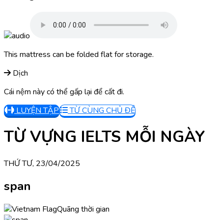
This mattress can be folded flat for storage.
Dịch
Cái nệm này có thể gấp lại để cất đi.
LUYỆN TẬP
TỪ CÙNG CHỦ ĐỀ
TỪ VỰNG IELTS MỖI NGÀY
THỨ TƯ, 23/04/2025
span
Quãng thời gian