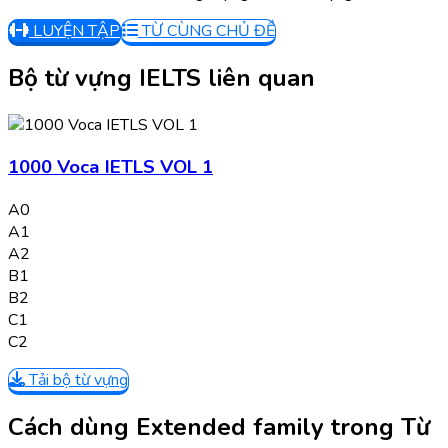
LUYỆN TẬP
TỪ CÙNG CHỦ ĐỀ
Bộ từ vựng IELTS liên quan
1000 Voca IETLS VOL 1
A0
A1
A2
B1
B2
C1
C2
Tải bộ từ vựng
Cách dùng Extended family trong Từ