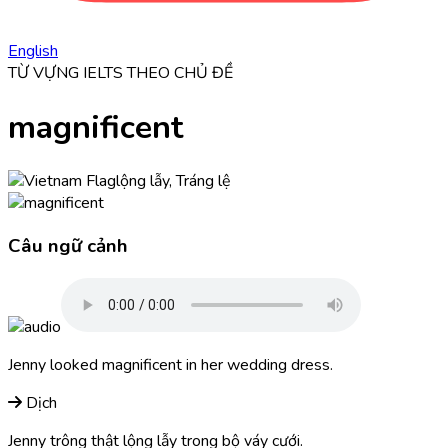
English
TỪ VỰNG IELTS THEO CHỦ ĐỀ
magnificent
lộng lẫy, Tráng lệ
Câu ngữ cảnh
Jenny looked
magnificent
in her wedding dress.
Dịch
Jenny trông thật lộng lẫy trong bộ váy cưới.