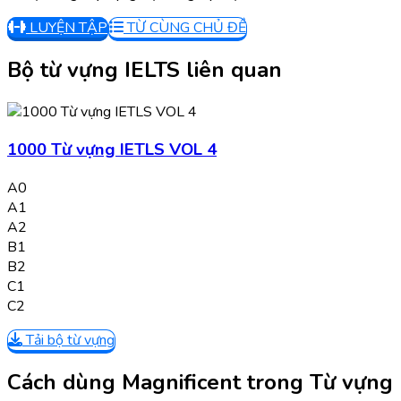
LUYỆN TẬP
TỪ CÙNG CHỦ ĐỀ
Bộ từ vựng IELTS liên quan
1000 Từ vựng IETLS VOL 4
A0
A1
A2
B1
B2
C1
C2
Tải bộ từ vựng
Cách dùng Magnificent trong Từ vựng