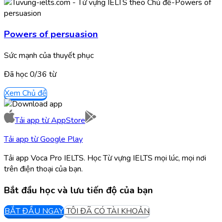
Powers of persuasion
Sức mạnh của thuyết phục
Đã học
0/
36
từ
Xem Chủ đề
Tải app từ
AppStore
Tải app từ
Google Play
Tải app Voca Pro IELTS. Học Từ vựng IELTS mọi lúc, mọi nơi
trên điện thoại của bạn.
Bắt đầu học và lưu tiến độ của bạn
BẮT ĐẦU NGAY
TÔI ĐÃ CÓ TÀI KHOẢN