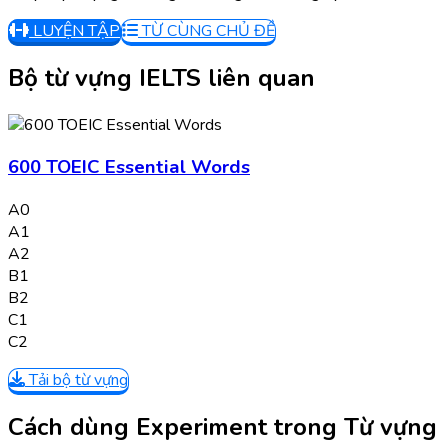
LUYỆN TẬP
TỪ CÙNG CHỦ ĐỀ
Bộ từ vựng IELTS liên quan
600 TOEIC Essential Words
A0
A1
A2
B1
B2
C1
C2
Tải bộ từ vựng
Cách dùng Experiment trong Từ vựng