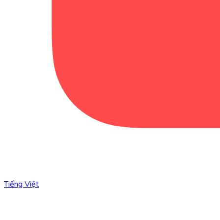
Tiếng Việt