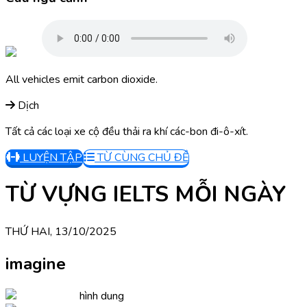
All vehicles emit carbon dioxide.
Dịch
Tất cả các loại xe cộ đều thải ra khí các-bon đi-ô-xít.
LUYỆN TẬP
TỪ CÙNG CHỦ ĐỀ
TỪ VỰNG IELTS MỖI NGÀY
THỨ HAI, 13/10/2025
imagine
hình dung