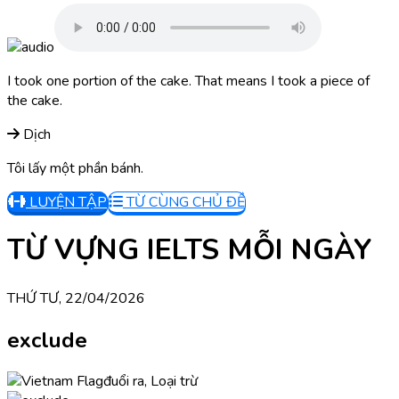
I took one portion of the cake. That means I took a piece of
the cake.
Dịch
Tôi lấy một phần bánh.
LUYỆN TẬP
TỪ CÙNG CHỦ ĐỀ
TỪ VỰNG IELTS MỖI NGÀY
THỨ TƯ, 22/04/2026
exclude
đuổi ra, Loại trừ