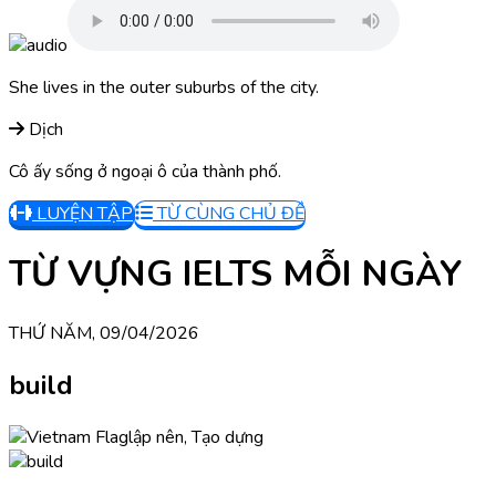
She lives in the outer suburbs of the city.
Dịch
Cô ấy sống ở ngoại ô của thành phố.
LUYỆN TẬP
TỪ CÙNG CHỦ ĐỀ
TỪ VỰNG IELTS MỖI NGÀY
THỨ NĂM, 09/04/2026
build
lập nên, Tạo dựng