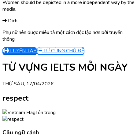
Women should be depicted in a more independent way by the
media.
Dịch
Phụ nữ nên được miêu tả một cách độc lập hơn bởi truyền
thông.
LUYỆN TẬP
TỪ CÙNG CHỦ ĐỀ
TỪ VỰNG IELTS MỖI NGÀY
THỨ SÁU, 17/04/2026
respect
Tôn trọng
Câu ngữ cảnh