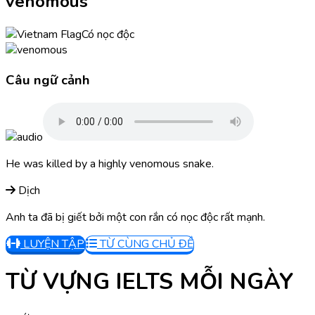
venomous
Có nọc độc
Câu ngữ cảnh
He was killed by a highly venomous snake.
Dịch
Anh ta đã bị giết bởi một con rắn có nọc độc rất mạnh.
LUYỆN TẬP
TỪ CÙNG CHỦ ĐỀ
TỪ VỰNG IELTS MỖI NGÀY