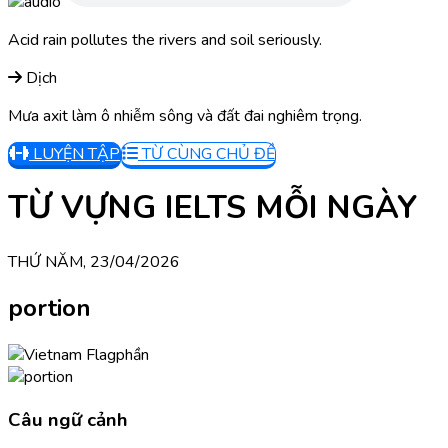
Acid rain pollutes the rivers and soil seriously.
Dịch
Mưa axit làm ô nhiễm sông và đất đai nghiêm trọng.
LUYỆN TẬP
TỪ CÙNG CHỦ ĐỀ
TỪ VỰNG IELTS MỖI NGÀY
THỨ NĂM, 23/04/2026
portion
phần
Câu ngữ cảnh