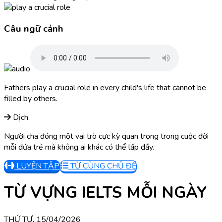
Câu ngữ cảnh
Fathers play a crucial role in every child's life that cannot be
filled by others.
Dịch
Người cha đóng một vai trò cực kỳ quan trọng trong cuộc đời
mỗi đứa trẻ mà không ai khác có thể lấp đầy.
LUYỆN TẬP
TỪ CÙNG CHỦ ĐỀ
TỪ VỰNG IELTS MỖI NGÀY
THỨ TƯ, 15/04/2026