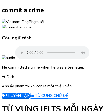
commit a crime
Phạm tội
Câu ngữ cảnh
He committed a crime when he was a teenager.
Dịch
Anh ấy phạm tội khi còn là một thiếu niên.
LUYỆN TẬP
TỪ CÙNG CHỦ ĐỀ
TỪ VỰNG IELTS MỖI NGÀY