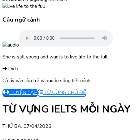
Câu ngữ cảnh
She is still young and wants to live life to the full.
Dịch
Cô ấy vẫn còn trẻ và muốn sống hết mình.
LUYỆN TẬP
TỪ CÙNG CHỦ ĐỀ
TỪ VỰNG IELTS MỖI NGÀY
THỨ BA, 07/04/2026