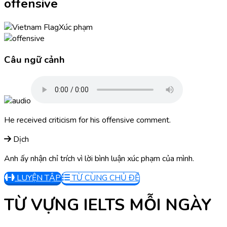
offensive
Xúc phạm
Câu ngữ cảnh
He received criticism for his offensive comment.
Dịch
Anh ấy nhận chỉ trích vì lời bình luận xúc phạm của mình.
LUYỆN TẬP
TỪ CÙNG CHỦ ĐỀ
TỪ VỰNG IELTS MỖI NGÀY