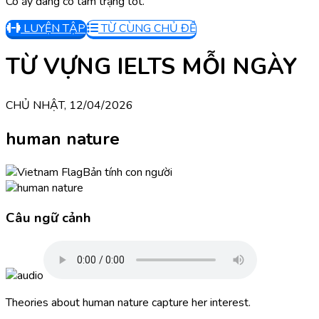
Cô ấy đang có tâm trạng tốt.
LUYỆN TẬP
TỪ CÙNG CHỦ ĐỀ
TỪ VỰNG IELTS MỖI NGÀY
CHỦ NHẬT, 12/04/2026
human nature
Bản tính con người
Câu ngữ cảnh
Theories about human nature capture her interest.