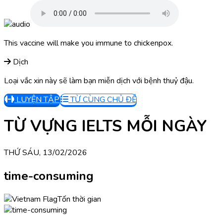
This vaccine will make you immune to chickenpox.
Dịch
Loại vắc xin này sẽ làm bạn miễn dịch với bệnh thuỷ đậu.
LUYỆN TẬP
TỪ CÙNG CHỦ ĐỀ
TỪ VỰNG IELTS MỖI NGÀY
THỨ SÁU, 13/02/2026
time-consuming
Tốn thời gian