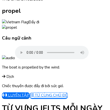
propel
Đẩy đi
Câu ngữ cảnh
The boat is propelled by the wind.
Dịch
Chiếc thuyền được đẩy đi bởi sức gió.
LUYỆN TẬP
TỪ CÙNG CHỦ ĐỀ
TỪ VỰNG IELTS MỖI NGÀY