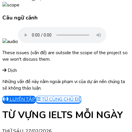
Câu ngữ cảnh
These issues (vấn đề) are outside the scope of the project so
we won't discuss them.
Dịch
Những vấn đề này nằm ngoài phạm vi của dự án nên chúng ta
sẽ không thảo luận.
LUYỆN TẬP
TỪ CÙNG CHỦ ĐỀ
TỪ VỰNG IELTS MỖI NGÀY
THỨ SÁU, 27/02/2026