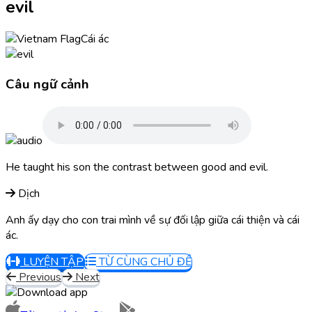
evil
Cái ác
Câu ngữ cảnh
He taught his son the contrast between good and evil.
Dịch
Anh ấy dạy cho con trai mình về sự đối lập giữa cái thiện và cái
ác.
LUYỆN TẬP
TỪ CÙNG CHỦ ĐỀ
Previous
Next