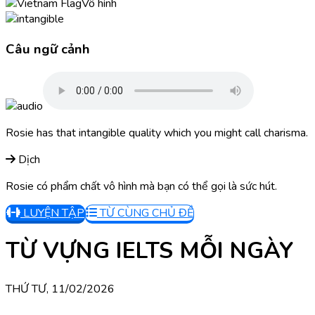
Vô hình
Câu ngữ cảnh
Rosie has that intangible quality which you might call charisma.
Dịch
Rosie có phẩm chất vô hình mà bạn có thể gọi là sức hút.
LUYỆN TẬP
TỪ CÙNG CHỦ ĐỀ
TỪ VỰNG IELTS MỖI NGÀY
THỨ TƯ, 11/02/2026