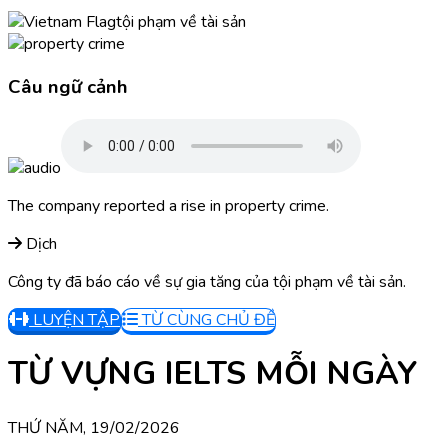
tội phạm về tài sản
Câu ngữ cảnh
The company reported a rise in property crime.
Dịch
Công ty đã báo cáo về sự gia tăng của tội phạm về tài sản.
LUYỆN TẬP
TỪ CÙNG CHỦ ĐỀ
TỪ VỰNG IELTS MỖI NGÀY
THỨ NĂM, 19/02/2026