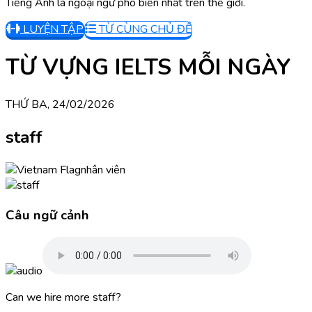
Tiếng Anh là ngoại ngữ phổ biến nhất trên thế giới.
LUYỆN TẬP
TỪ CÙNG CHỦ ĐỀ
TỪ VỰNG IELTS MỖI NGÀY
THỨ BA, 24/02/2026
staff
nhân viên
Câu ngữ cảnh
Can we hire more staff?