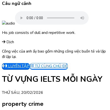
Câu ngữ cảnh
His job consists of dull and repetitive work.
Dịch
Công việc của anh ấy bao gồm những công việc buồn tẻ và lặp
đi lặp lại.
LUYỆN TẬP
TỪ CÙNG CHỦ ĐỀ
TỪ VỰNG IELTS MỖI NGÀY
THỨ SÁU, 20/02/2026
property crime