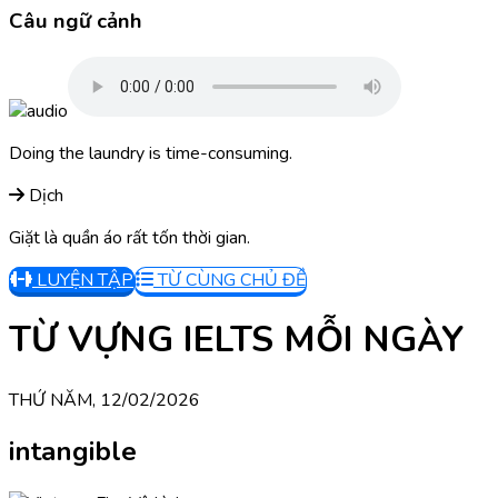
Câu ngữ cảnh
Doing the laundry is time-consuming.
Dịch
Giặt là quần áo rất tốn thời gian.
LUYỆN TẬP
TỪ CÙNG CHỦ ĐỀ
TỪ VỰNG IELTS MỖI NGÀY
THỨ NĂM, 12/02/2026
intangible