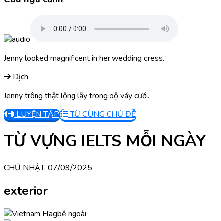
Jenny looked magnificent in her wedding dress.
Dịch
Jenny trông thật lộng lẫy trong bộ váy cưới.
LUYỆN TẬP
TỪ CÙNG CHỦ ĐỀ
TỪ VỰNG IELTS MỖI NGÀY
CHỦ NHẬT, 07/09/2025
exterior
bề ngoài