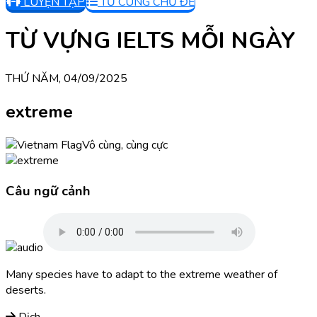
LUYỆN TẬP
TỪ CÙNG CHỦ ĐỀ
TỪ VỰNG IELTS MỖI NGÀY
THỨ NĂM, 04/09/2025
extreme
Vô cùng, cùng cực
Câu ngữ cảnh
Many species have to adapt to the extreme weather of
deserts.