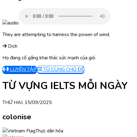
They are attempting to harness the power of wind.
Dịch
Họ đang cố gắng khai thác sức mạnh của gió.
LUYỆN TẬP
TỪ CÙNG CHỦ ĐỀ
TỪ VỰNG IELTS MỖI NGÀY
THỨ HAI, 15/09/2025
colonise
Thực dân hóa