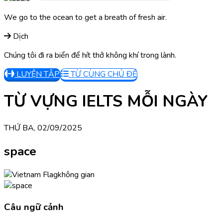
We go to the ocean to get a breath of fresh air.
Dịch
Chúng tôi đi ra biển để hít thở không khí trong lành.
LUYỆN TẬP
TỪ CÙNG CHỦ ĐỀ
TỪ VỰNG IELTS MỖI NGÀY
THỨ BA, 02/09/2025
space
không gian
Câu ngữ cảnh