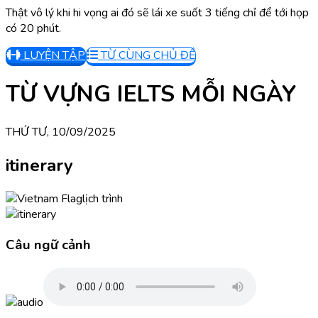
Thật vô lý khi hi vọng ai đó sẽ lái xe suốt 3 tiếng chỉ để tới họp
có 20 phút.
LUYỆN TẬP
TỪ CÙNG CHỦ ĐỀ
TỪ VỰNG IELTS MỖI NGÀY
THỨ TƯ, 10/09/2025
itinerary
lịch trình
Câu ngữ cảnh