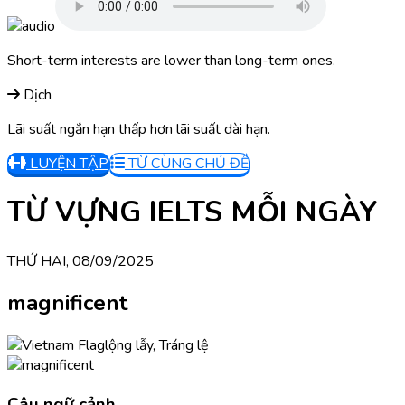
Short-term interests are lower than long-term ones.
Dịch
Lãi suất ngắn hạn thấp hơn lãi suất dài hạn.
LUYỆN TẬP
TỪ CÙNG CHỦ ĐỀ
TỪ VỰNG IELTS MỖI NGÀY
THỨ HAI, 08/09/2025
magnificent
lộng lẫy, Tráng lệ
Câu ngữ cảnh