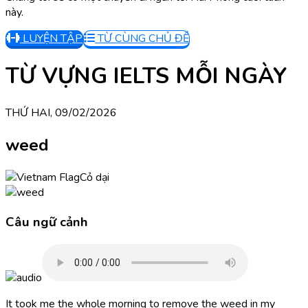
này.
LUYỆN TẬP
TỪ CÙNG CHỦ ĐỀ
TỪ VỰNG IELTS MỖI NGÀY
THỨ HAI, 09/02/2026
weed
Cỏ dại
Câu ngữ cảnh
It took me the whole morning to remove the weed in my