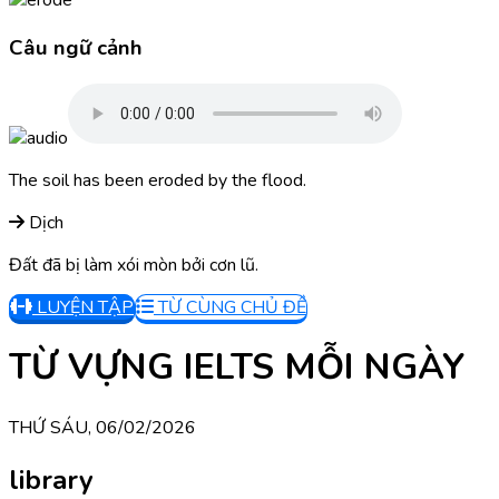
Câu ngữ cảnh
The soil has been eroded by the flood.
Dịch
Đất đã bị làm xói mòn bởi cơn lũ.
LUYỆN TẬP
TỪ CÙNG CHỦ ĐỀ
TỪ VỰNG IELTS MỖI NGÀY
THỨ SÁU, 06/02/2026
library