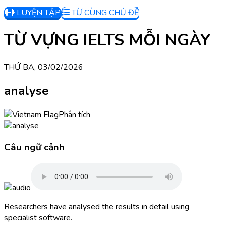
LUYỆN TẬP
TỪ CÙNG CHỦ ĐỀ
TỪ VỰNG IELTS MỖI NGÀY
THỨ BA, 03/02/2026
analyse
Phân tích
Câu ngữ cảnh
Researchers have analysed the results in detail using
specialist software.