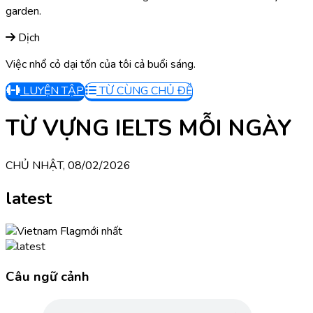
garden.
Dịch
Việc nhổ cỏ dại tốn của tôi cả buổi sáng.
LUYỆN TẬP
TỪ CÙNG CHỦ ĐỀ
TỪ VỰNG IELTS MỖI NGÀY
CHỦ NHẬT, 08/02/2026
latest
mới nhất
Câu ngữ cảnh