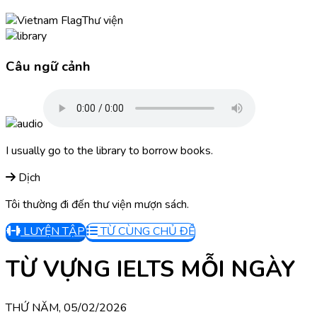
Thư viện
Câu ngữ cảnh
I usually go to the library to borrow books.
Dịch
Tôi thường đi đến thư viện mượn sách.
LUYỆN TẬP
TỪ CÙNG CHỦ ĐỀ
TỪ VỰNG IELTS MỖI NGÀY
THỨ NĂM, 05/02/2026