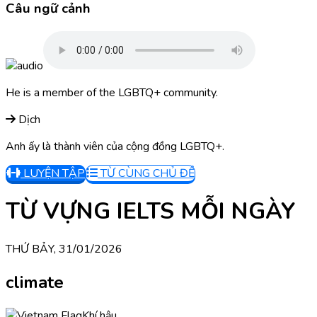
Câu ngữ cảnh
He is a member of the LGBTQ+ community.
Dịch
Anh ấy là thành viên của cộng đồng LGBTQ+.
LUYỆN TẬP
TỪ CÙNG CHỦ ĐỀ
TỪ VỰNG IELTS MỖI NGÀY
THỨ BẢY, 31/01/2026
climate
Khí hậu