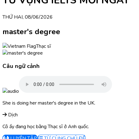
TỪ VỰNG IELTS MỖI NGÀY
THỨ HAI, 08/06/2026
master's degree
Thạc sĩ
Câu ngữ cảnh
She is doing her master's degree in the UK.
Dịch
Cô ấy đang học bằng Thạc sĩ ở Anh quốc.
LUYỆN TẬP
TỪ CÙNG CHỦ ĐỀ