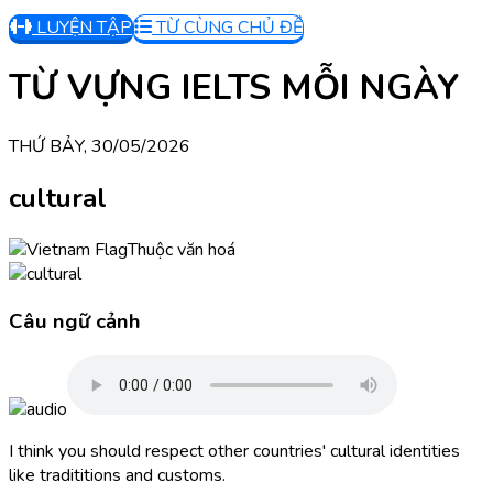
LUYỆN TẬP
TỪ CÙNG CHỦ ĐỀ
TỪ VỰNG IELTS MỖI NGÀY
THỨ BẢY, 30/05/2026
cultural
Thuộc văn hoá
Câu ngữ cảnh
I think you should respect other countries' cultural identities
like tradititions and customs.