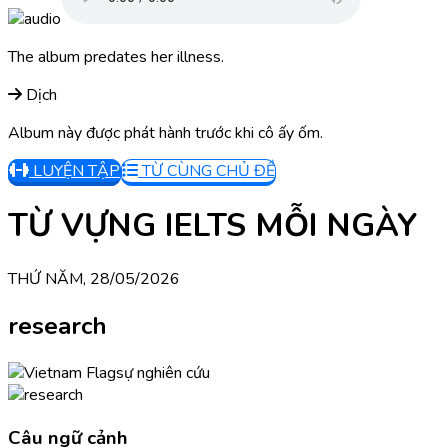
The album predates her illness.
Dịch
Album này được phát hành trước khi cô ấy ốm.
LUYỆN TẬP
TỪ CÙNG CHỦ ĐỀ
TỪ VỰNG IELTS MỖI NGÀY
THỨ NĂM, 28/05/2026
research
sự nghiên cứu
Câu ngữ cảnh