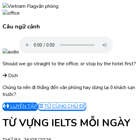
văn phòng
Câu ngữ cảnh
Should we go straight to the office, or stop by the hotel first?
Dịch
Chúng ta nên đi thẳng đến văn phòng hay dừng lại ở khách sạn
trước?
LUYỆN TẬP
TỪ CÙNG CHỦ ĐỀ
TỪ VỰNG IELTS MỖI NGÀY
THỨ BA, 26/05/2026