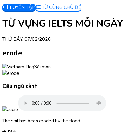
LUYỆN TẬP
TỪ CÙNG CHỦ ĐỀ
TỪ VỰNG IELTS MỖI NGÀY
THỨ BẢY, 07/02/2026
erode
Xói mòn
Câu ngữ cảnh
The soil has been eroded by the flood.