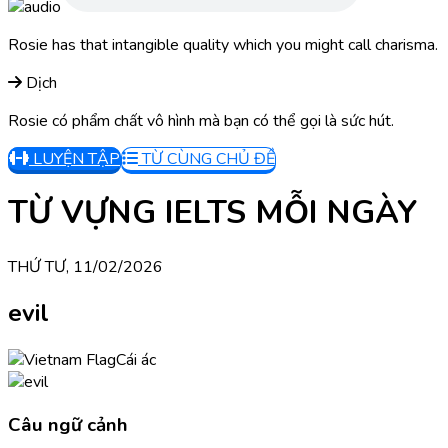
Rosie has that intangible quality which you might call charisma.
Dịch
Rosie có phẩm chất vô hình mà bạn có thể gọi là sức hút.
LUYỆN TẬP
TỪ CÙNG CHỦ ĐỀ
TỪ VỰNG IELTS MỖI NGÀY
THỨ TƯ, 11/02/2026
evil
Cái ác
Câu ngữ cảnh