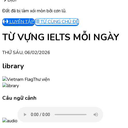
Dịch
Đất đã bị làm xói mòn bởi cơn lũ.
LUYỆN TẬP
TỪ CÙNG CHỦ ĐỀ
TỪ VỰNG IELTS MỖI NGÀY
THỨ SÁU, 06/02/2026
library
Thư viện
Câu ngữ cảnh