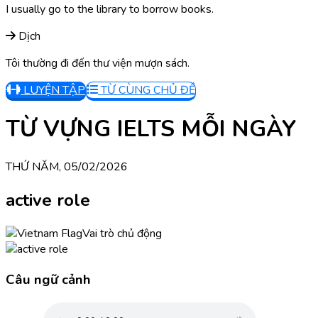
I usually go to the library to borrow books.
Dịch
Tôi thường đi đến thư viện mượn sách.
LUYỆN TẬP
TỪ CÙNG CHỦ ĐỀ
TỪ VỰNG IELTS MỖI NGÀY
THỨ NĂM, 05/02/2026
active role
Vai trò chủ động
Câu ngữ cảnh