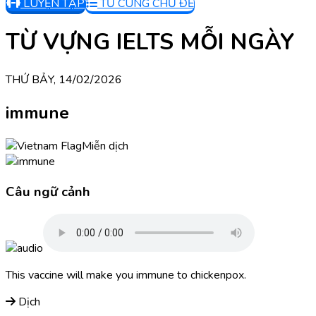
LUYỆN TẬP
TỪ CÙNG CHỦ ĐỀ
TỪ VỰNG IELTS MỖI NGÀY
THỨ BẢY, 14/02/2026
immune
Miễn dịch
Câu ngữ cảnh
This vaccine will make you immune to chickenpox.
Dịch