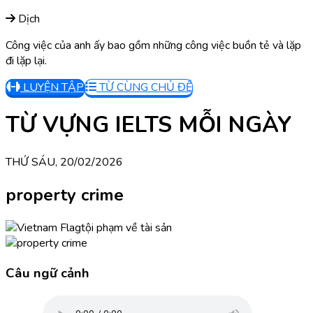
Dịch
Công việc của anh ấy bao gồm những công việc buồn tẻ và lặp
đi lặp lại.
LUYỆN TẬP
TỪ CÙNG CHỦ ĐỀ
TỪ VỰNG IELTS MỖI NGÀY
THỨ SÁU, 20/02/2026
property crime
tội phạm về tài sản
Câu ngữ cảnh