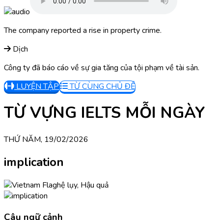
The company reported a rise in property crime.
Dịch
Công ty đã báo cáo về sự gia tăng của tội phạm về tài sản.
LUYỆN TẬP
TỪ CÙNG CHỦ ĐỀ
TỪ VỰNG IELTS MỖI NGÀY
THỨ NĂM, 19/02/2026
implication
hệ lụy, Hậu quả
Câu ngữ cảnh