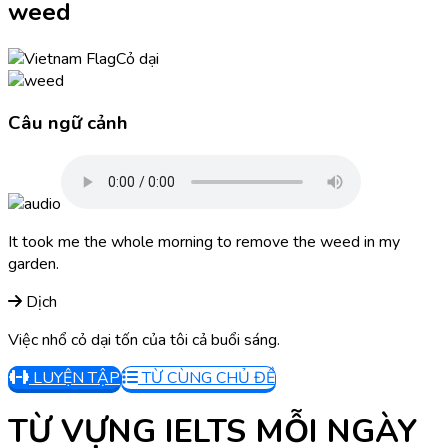
weed
Cỏ dại
Câu ngữ cảnh
It took me the whole morning to remove the weed in my
garden.
Dịch
Việc nhổ cỏ dại tốn của tôi cả buổi sáng.
LUYỆN TẬP
TỪ CÙNG CHỦ ĐỀ
TỪ VỰNG IELTS MỖI NGÀY