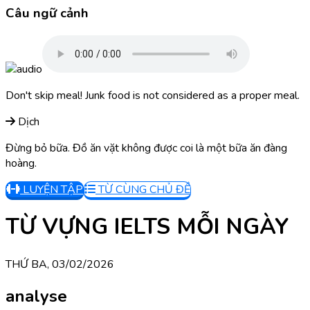
Câu ngữ cảnh
Don't skip meal! Junk food is not considered as a proper meal.
Dịch
Đừng bỏ bữa. Đồ ăn vặt không được coi là một bữa ăn đàng
hoàng.
LUYỆN TẬP
TỪ CÙNG CHỦ ĐỀ
TỪ VỰNG IELTS MỖI NGÀY
THỨ BA, 03/02/2026
analyse