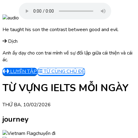
He taught his son the contrast between good and evil.
Dịch
Anh ấy dạy cho con trai mình về sự đối lập giữa cái thiện và cái
ác.
LUYỆN TẬP
TỪ CÙNG CHỦ ĐỀ
TỪ VỰNG IELTS MỖI NGÀY
THỨ BA, 10/02/2026
journey
chuyến đi