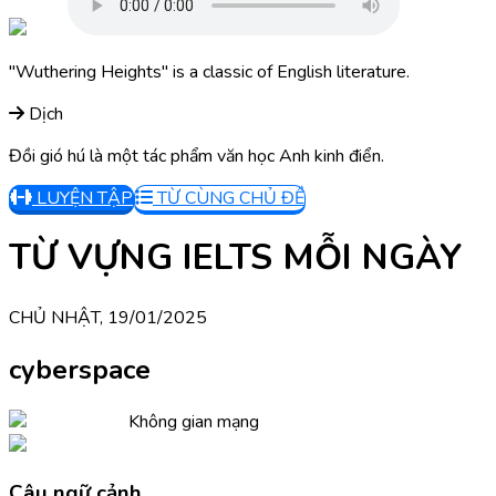
"Wuthering Heights" is a classic of English literature.
Dịch
Đồi gió hú là một tác phẩm văn học Anh kinh điển.
LUYỆN TẬP
TỪ CÙNG CHỦ ĐỀ
TỪ VỰNG IELTS MỖI NGÀY
CHỦ NHẬT, 19/01/2025
cyberspace
Không gian mạng
Câu ngữ cảnh