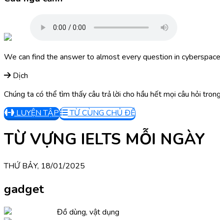
We can find the answer to almost every question in cyberspace
Dịch
Chúng ta có thể tìm thấy câu trả lời cho hầu hết mọi câu hỏi tro
LUYỆN TẬP
TỪ CÙNG CHỦ ĐỀ
TỪ VỰNG IELTS MỖI NGÀY
THỨ BẢY, 18/01/2025
gadget
Đồ dùng, vật dụng