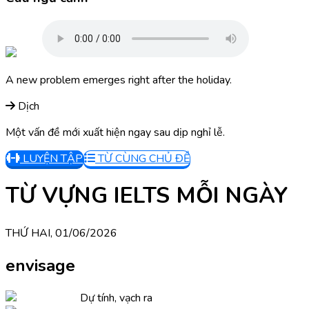
A new problem emerges right after the holiday.
Dịch
Một vấn đề mới xuất hiện ngay sau dịp nghỉ lễ.
LUYỆN TẬP
TỪ CÙNG CHỦ ĐỀ
TỪ VỰNG IELTS MỖI NGÀY
THỨ HAI, 01/06/2026
envisage
Dự tính, vạch ra