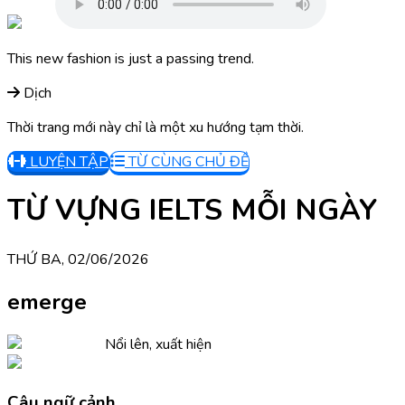
This new fashion is just a passing trend.
Dịch
Thời trang mới này chỉ là một xu hướng tạm thời.
LUYỆN TẬP
TỪ CÙNG CHỦ ĐỀ
TỪ VỰNG IELTS MỖI NGÀY
THỨ BA, 02/06/2026
emerge
Nổi lên, xuất hiện
Câu ngữ cảnh