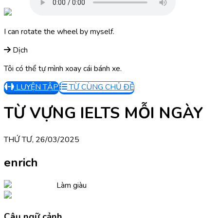
I can rotate the wheel by myself.
Dịch
Tôi có thể tự mình xoay cái bánh xe.
LUYỆN TẬP
TỪ CÙNG CHỦ ĐỀ
TỪ VỰNG IELTS MỖI NGÀY
THỨ TƯ, 26/03/2025
enrich
Làm giàu
Câu ngữ cảnh