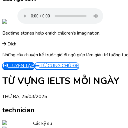
Bedtime stories help enrich children's imagination.
Dịch
Những câu chuyện kể trước giờ đi ngủ giúp làm giàu trí tưởng tượ
LUYỆN TẬP
TỪ CÙNG CHỦ ĐỀ
TỪ VỰNG IELTS MỖI NGÀY
THỨ BA, 25/03/2025
technician
Các kỹ sư